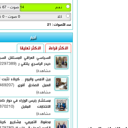
نعم
14 صوت - 67 %
كلا
0 صوت - 0 %
عدد الأصوات : 21
أخبار
الأكثر قراءة
الأكثر تعليقا
السياسي العراقي المستقل السيد
حيدر الياسري يلتقي ر
(12297389
مشاهدة)
بين الأمس واليوم… كربلاء تثبت أن
العمل الصادق أقوى
(6469207
مشاهدة)
مستشار رئيس الوزراء في حوار خاص:
الانتخابات المقبل
(5870210
مشاهدة)
محفوظ التميمي: مشاريع كربلاء
الكبرى تهدف إلى فك اخ