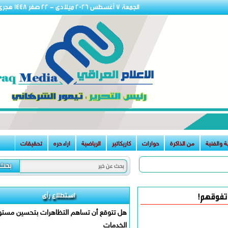
الجمعة 7 أغسطس 2026 ميلادى - 22 صفر 1448 هجرى
نية
من الذاكرة
حوارات
كاريكاتير
الرياضية
اراء حره
تحقيقات
استطلاع رأى
قهم!
هل تتوقع أن تساهم التظاهرات بتحسين مستوى
الخدمات