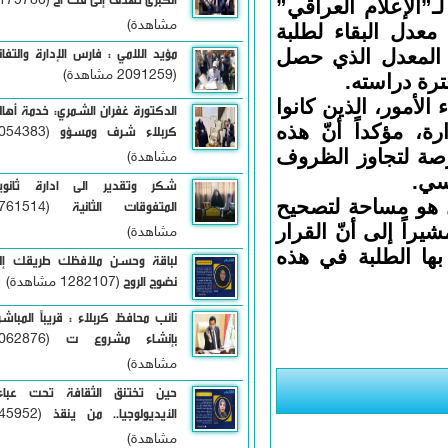
(2179780
لإعلام العراقي”
مشاهدة)
دل البقاء لطلبة
معدل الذي حصل
مؤيد اللامي : فارس الإدارة والتفاني
(2091259 مشاهدة)
دراسته.
مور، الذين كانوا
الدكتورة غفران الشمري: خدمة أهالي
ؤكداً أنّ هذه
كربلاء شرف ومسؤو
(2054383
 لتجاوز الظروف
مشاهدة)
شكر وتقدير الى ادارة ثانوية
هو مساحة لتصحيح
المتفوقات الثانية
(1761514
 إلى أنّ القرار
مشاهدة)
ا الطلبة في هذه
لباقة وحسن ملافظك طريقك إلى
نضوج الروح
(1282107 مشاهدة)
نائب محافظ كربلاء : قريباً المباشرة
بإنشاء مشروع ت
(1062876
مشاهدة)
حين تختنق الثقافة تحت عباءة
الأيديولوجيا.. من ينقذ
(345952
مشاهدة)