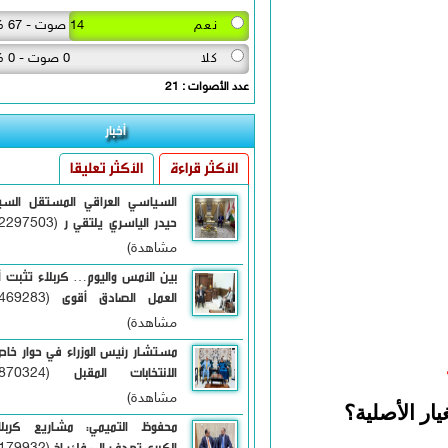
نعم
14 صوت - 67 %
كلا
0 صوت - 0 %
عدد الأصوات : 21
أخبار
الأكثر قراءة
الأكثر تعليقا
السياسي العراقي المستقل السيد
حيدر الياسري يلتقي ر
(12297503
مشاهدة)
بين الأمس واليوم… كربلاء تثبت أن
العمل الصادق أقوى
(6469283
مشاهدة)
مستشار رئيس الوزراء في حوار خاص:
الانتخابات المقبل
(5870324
مشاهدة)
لأصلية؟
محفوظ التميمي: مشاريع كربلاء
الكبرى تهدف إلى فك اخ