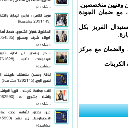
(2179932
وفنيين متخصصين.
مشاهدة)
مع ضمان الجودة
مؤيد اللامي : فارس الإدارة والتفاني
(2091449 مشاهدة)
ال الفريز بكل
الدكتورة غفران الشمري: خدمة أهالي
كربلاء شرف ومسؤو
(2054535
مشاهدة)
الضمان مع مركز
شكر وتقدير الى ادارة ثانوية
المتفوقات الثانية
(1761628
رينات
مشاهدة)
لباقة وحسن ملافظك طريقك إلى
نضوج الروح
(1282145 مشاهدة)
نائب محافظ كربلاء : قريباً المباشرة
بإنشاء مشروع ت
(1062990
مشاهدة)
حين تختنق الثقافة تحت عباءة
الأيديولوجيا.. من ينقذ
(345990
مشاهدة)