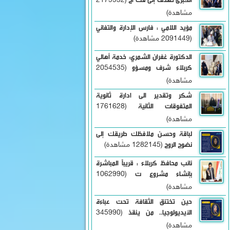
(2179932
مشاهدة)
مؤيد اللامي : فارس الإدارة والتفاني
(2091449 مشاهدة)
الدكتورة غفران الشمري: خدمة أهالي
كربلاء شرف ومسؤو
(2054535
مشاهدة)
شكر وتقدير الى ادارة ثانوية
المتفوقات الثانية
(1761628
مشاهدة)
لباقة وحسن ملافظك طريقك إلى
نضوج الروح
(1282145 مشاهدة)
نائب محافظ كربلاء : قريباً المباشرة
بإنشاء مشروع ت
(1062990
مشاهدة)
حين تختنق الثقافة تحت عباءة
الأيديولوجيا.. من ينقذ
(345990
مشاهدة)