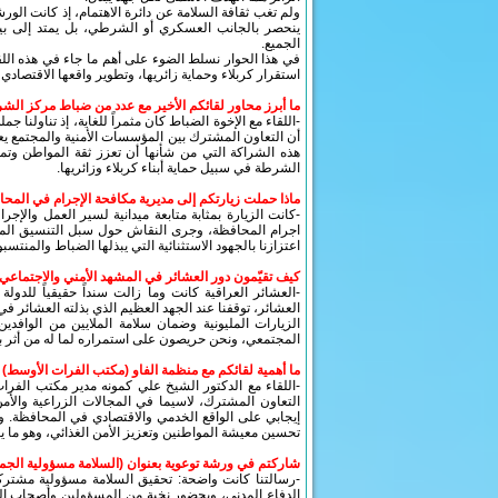
ولم تغب ثقافة السلامة عن دائرة الاهتمام، إذ كانت الور
ينحصر بالجانب العسكري أو الشرطي، بل يمتد إلى بيئات
الجميع.
في هذا الحوار نسلط الضوء على أهم ما جاء في هذه الل
استقرار كربلاء وحماية زائريها، وتطوير واقعها الاقتصادي و
ما أبرز محاور لقائكم الأخير مع عدد من ضباط مركز الش
-اللقاء مع الإخوة الضباط كان مثمراً للغاية، إذ تناولنا 
أن التعاون المشترك بين المؤسسات الأمنية والمجتمع يع
هذه الشراكة التي من شأنها أن تعزز ثقة المواطن وتمنحه
الشرطة في سبيل حماية أبناء كربلاء وزائريها.
ماذا حملت زيارتكم إلى مديرية مكافحة الإجرام في المح
-كانت الزيارة بمثابة متابعة ميدانية لسير العمل والإج
اجرام المحافظة، وجرى النقاش حول سبل التنسيق المشتر
اعتزازنا بالجهود الاستثنائية التي يبذلها الضباط والمنتس
كيف تقيّمون دور العشائر في المشهد الأمني والاجتماعي
-العشائر العراقية كانت وما زالت سنداً حقيقياً للدول
العشائر، توقفنا عند الجهد العظيم الذي بذلته العشائر في 
الزيارات المليونية وضمان سلامة الملايين من الوافدين
المجتمعي، ونحن حريصون على استمراره لما له من أثر با
ما أهمية لقائكم مع منظمة الفاو (مكتب الفرات الأوسط) 
-اللقاء مع الدكتور الشيخ علي كمونه مدير مكتب الفرا
التعاون المشترك، لاسيما في المجالات الزراعية والأم
إيجابي على الواقع الخدمي والاقتصادي في المحافظة. و
تحسين معيشة المواطنين وتعزيز الأمن الغذائي، وهو ما
شاركتم في ورشة توعوية بعنوان (السلامة مسؤولية الجميع
-رسالتنا كانت واضحة: تحقيق السلامة مسؤولية مشتركة 
الدفاع المدني، وبحضور نخبة من المسؤولين وأصحاب المر