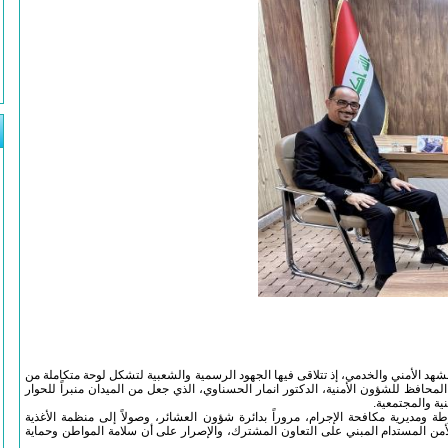
هد الأمني والخدمي، إذ تتلاقى فيها الجهود الرسمية والشعبية لتشكل لوحة متكاملة من
حافظ للشؤون الأمنية، الدكتور انمار الحسناوي، الذي جعل من الميدان منبراً للحوار
ية والمجتمعية.
ومديرية مكافحة الإجرام، مروراً بدائرة شؤون العشائر، وصولاً إلى منظمة الأغذية
و الأمن المستدام المبني على التعاون المشترك، والإصرار على أن سلامة المواطن وحماية